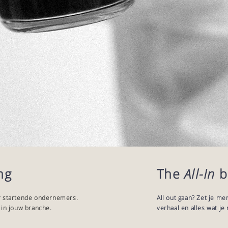
ng
The
All-In
b
or startende ondernemers.
All out gaan? Zet je me
 in jouw branche.
verhaal en alles wat j